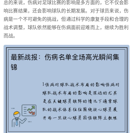
总的来说，伤病对足球比赛的影响是多方面的，它不仅会影
响比赛结果，还会影响球队的长期发展。对于球员来说，伤
病是一个不可避免的挑战，但通过科学的康复手段和合理的
战术调整，球队依然能够在伤病面前迎难而上，继续为胜利
而战。