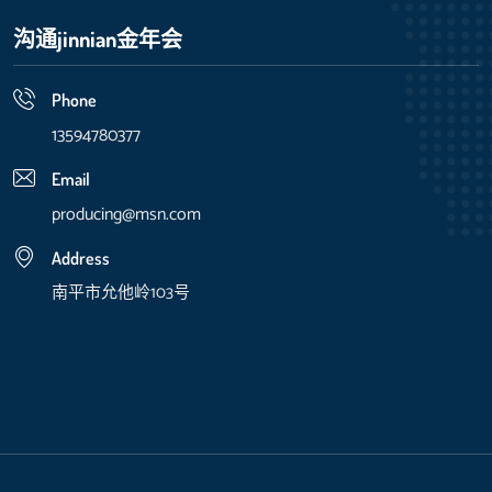
沟通jinnian金年会
Phone
13594780377
Email
producing@msn.com
Address
南平市允他岭103号