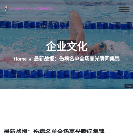
企业文化
Home
最新战报：伤病名单全场高光瞬间集锦
最新战报：伤病名单全场高光瞬间集锦