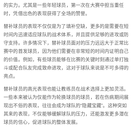
的实力。尤其是一些年轻球员，第一次在大赛中担当重任
时，凭借出色的表现获得了全场的赞誉。
替补球员的表现不仅仅是为了填补空缺，更多的是需要在短
时间内迅速适应球队的战术体系，并且提供足够的进攻或防
守支持。许多情况下，替补球员面对的压力远远大于正常比
赛中的首发球员，因为他们需要在非常短的时间内证明自己
的价值。例如，有些球员能够在比赛的关键时刻通过单打独
斗或配合队友完成致命进攻，这对于球队来说是不可多得的
亮点。
替补球员的高光表现也能让教练员在战术选择上更加灵活。
一些本来被认为仅能作为轮换球员的球员，若在伤病期间展
现出不俗的表现，往往会成为球队的“隐藏宝藏”。这种突如
其来的表现，不仅能够缓解球队的压力，还能激发更多潜在
球员的信心，促进球队的整体发展。