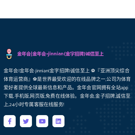
金年会|金年会·jinnian(金字招牌)诚信至上 ⚽️『亚洲顶尖综合
体育运营商』⚽️是世界最受欢迎的在线品牌之一,公司为体育
爱好者提供全球最新信息和产品。金年会官网拥有全站app
下载,手机版,网页版,免费在线体验。金年会,金子招牌,诚信至
上,24小时专属客服在线服务!