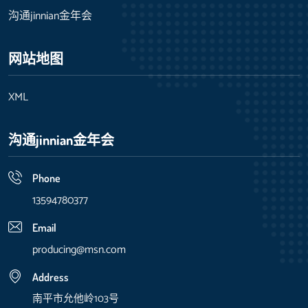
沟通jinnian金年会
网站地图
XML
沟通jinnian金年会
Phone
13594780377
Email
producing@msn.com
Address
南平市允他岭103号