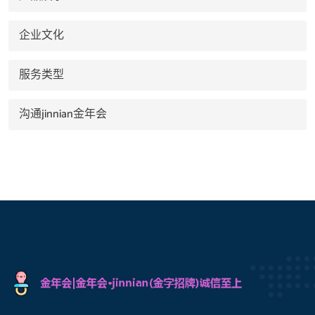
企业文化
服务类型
沟通jinnian金年会