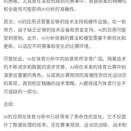
的困难。尤其是在某些低级别的赛事中，数据收集的精确性
和全面性可能影响AI分析的准确性。
其次，AI的应用还需要足够的技术支持和硬件设施。在一些
地方，由于缺乏足够的技术设备和资金支持，AI的应用可能
受到限制。此外，AI分析依赖的算法和模型需要不断优化和
更新，以适应不同赛事和变化的比赛环境。
尽管如此，AI在体育分析中的前景依然非常广阔。随着技术
的不断进步和数据的逐步完善，AI将在未来的体育比赛中扮
演更加重要的角色。从提高比赛预测的准确性到优化运动员
的表现，再到制定精确的战术策略，AI都将成为体育行业不
可或缺的一部分。
总结：
AI的应用在体育分析中已经带来了革命性的变化，它不仅提
升了数据处理的效率，还在赛事预测、运动员训练、战术制