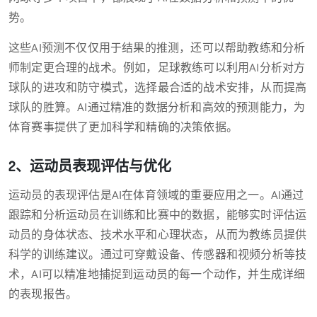
势。
这些AI预测不仅仅用于结果的推测，还可以帮助教练和分析
师制定更合理的战术。例如，足球教练可以利用AI分析对方
球队的进攻和防守模式，选择最合适的战术安排，从而提高
球队的胜算。AI通过精准的数据分析和高效的预测能力，为
体育赛事提供了更加科学和精确的决策依据。
2、运动员表现评估与优化
运动员的表现评估是AI在体育领域的重要应用之一。AI通过
跟踪和分析运动员在训练和比赛中的数据，能够实时评估运
动员的身体状态、技术水平和心理状态，从而为教练员提供
科学的训练建议。通过可穿戴设备、传感器和视频分析等技
术，AI可以精准地捕捉到运动员的每一个动作，并生成详细
的表现报告。