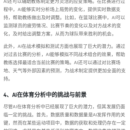
AI还可以辅助教练制定更为灵活的应变策略。在比赛进行过
程中，AI能够实时分析场上局势的变化，提供实时数据支
持，帮助教练做出及时调整。比如，在篮球比赛中，AI可以
监测球员的疲劳情况、比赛节奏的变化以及对方战术的变
化，及时给出调整方案，从而为球队带来胜利的机会。
此外，AI在战术模拟和测试方面也展现了巨大的潜力。通过
对过去比赛的分析，AI能够模拟不同战术组合的效果，帮助
教练选择最适合当前比赛的策略。AI还可以通过对比赛场
地、天气等外部因素的预测，为战术制定提供更加全面的支
持。
4、AI在体育分析中的挑战与前景
尽管AI在体育分析中已经展现了巨大的潜力，但其发展仍面
临一定的挑战。首先，数据质量和数据量是AI发挥作用的关
键，然而在某些运动项目中，数据的获取和处理仍存在一定