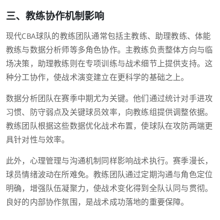
三、教练协作机制影响
现代CBA球队的教练团队通常包括主教练、助理教练、体能
教练与数据分析师等多角色协作。主教练负责整体方向与临
场决策，助理教练则在专项训练与战术细节上提供支持。这
种分工协作，使战术演变建立在更科学的基础之上。
数据分析团队在赛季中期尤为关键。他们通过统计对手进攻
习惯、防守弱点及关键球员效率，向教练组提供调整依据。
教练团队根据这些数据优化战术布置，使球队在攻防两端更
具针对性与效率。
此外，心理管理与沟通机制同样影响战术执行。赛季漫长，
球员情绪波动在所难免。教练团队通过定期沟通与角色定位
明确，增强队伍凝聚力，使战术变化得到全队认同与贯彻。
良好的内部协作氛围，是战术成功落地的重要保障。