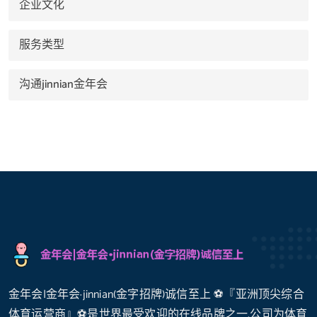
企业文化
服务类型
沟通jinnian金年会
金年会|金年会·jinnian(金字招牌)诚信至上 ⚽️『亚洲顶尖综合
体育运营商』⚽️是世界最受欢迎的在线品牌之一,公司为体育