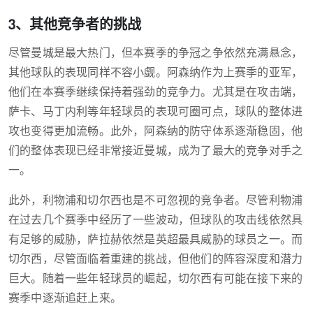
3、其他竞争者的挑战
尽管曼城是最大热门，但本赛季的争冠之争依然充满悬念，
其他球队的表现同样不容小觑。阿森纳作为上赛季的亚军，
他们在本赛季继续保持着强劲的竞争力。尤其是在攻击端，
萨卡、马丁内利等年轻球员的表现可圈可点，球队的整体进
攻也变得更加流畅。此外，阿森纳的防守体系逐渐稳固，他
们的整体表现已经非常接近曼城，成为了最大的竞争对手之
一。
此外，利物浦和切尔西也是不可忽视的竞争者。尽管利物浦
在过去几个赛季中经历了一些波动，但球队的攻击线依然具
有足够的威胁，萨拉赫依然是英超最具威胁的球员之一。而
切尔西，尽管面临着重建的挑战，但他们的阵容深度和潜力
巨大。随着一些年轻球员的崛起，切尔西有可能在接下来的
赛季中逐渐追赶上来。