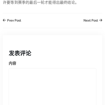
许要等到赛季的最后一轮才能得出最终结论。
Prev Post
Next Post
发表评论
内容