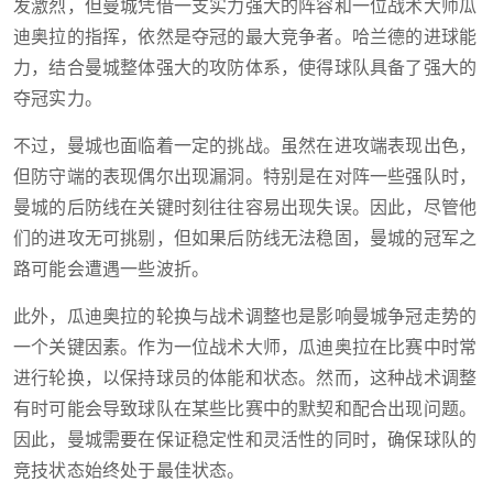
发激烈，但曼城凭借一支实力强大的阵容和一位战术大师瓜
迪奥拉的指挥，依然是夺冠的最大竞争者。哈兰德的进球能
力，结合曼城整体强大的攻防体系，使得球队具备了强大的
夺冠实力。
不过，曼城也面临着一定的挑战。虽然在进攻端表现出色，
但防守端的表现偶尔出现漏洞。特别是在对阵一些强队时，
曼城的后防线在关键时刻往往容易出现失误。因此，尽管他
们的进攻无可挑剔，但如果后防线无法稳固，曼城的冠军之
路可能会遭遇一些波折。
此外，瓜迪奥拉的轮换与战术调整也是影响曼城争冠走势的
一个关键因素。作为一位战术大师，瓜迪奥拉在比赛中时常
进行轮换，以保持球员的体能和状态。然而，这种战术调整
有时可能会导致球队在某些比赛中的默契和配合出现问题。
因此，曼城需要在保证稳定性和灵活性的同时，确保球队的
竞技状态始终处于最佳状态。