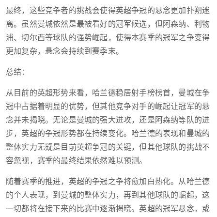
最终，这些竞争者的挑战会使得英超争冠的悬念更加扑朔迷
离。虽然曼城依然是最被看好的冠军候选，但阿森纳、利物
浦、切尔西等球队的强势崛起，使得本赛季的冠军之争变得
更加复杂，悬念会持续到赛季末。
总结：
从目前的英超形势来看，哈兰德稳居射手榜榜首，曼城在争
冠中占据着明显的优势，但其他竞争对手的崛起让冠军的悬
念并未揭晓。无论是曼城的强大进攻，还是阿森纳等队的进
步，英超的争冠形势都在持续变化。哈兰德的表现和曼城的
整体实力无疑是目前英超争冠的关键，但其他球队的挑战不
容忽视，赛季的最终结果依然难以预测。
随着赛季的推进，英超的争冠之争将愈加白热化。从哈兰德
的个人表现，到曼城的整体实力，再到其他球队的崛起，这
一切都将在接下来的比赛中逐渐揭晓。英超的冠军悬念，或