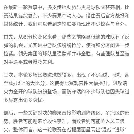
在最新一轮赛事中，多支传统劲旅与黑马球队交替亮相，比
赛结果错综复杂，不少赛果牵动人心。借由赛后官方战报和
媒体统计，我们可以看到这轮联赛涌现出不少惊喜与意外。
首先，从积分榜变化来看，那些之前略显低迷的球队有了反
弹的机会，尤其是中游队伍纷纷抢分，使得积分区间进一步
拉紧。领先集团的球队虽稳健却并非全胜，有些强队甚至被
对手逼平或者爆冷失利。
其次，本轮多场比赛进球数较多，出现了不少3球、4球、甚
至5球以上的大比分，这使得比赛观赏性大幅提升。进攻端
火力全开的球队纷纷登场，而防守端的不少球队也因失球过
多显露出诸多隐忧。
最后，一些关键对决的赛果直接影响到降级区、争冠区的形
势。胜者可能迎来阶段性攀升，而败者则可能坠入风口浪
尖。整体而言，这一轮联赛在战报层面呈现出“混战”“进球”