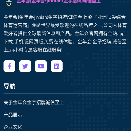
金年会|金年会·jinnian(金字招牌)诚信至上 ⚽️『亚洲顶尖综合
体育运营商』⚽️是世界最受欢迎的在线品牌之一,公司为体育
爱好者提供全球最新信息和产品。金年会官网拥有全站app
下载,手机版,网页版,免费在线体验。金年会,金子招牌,诚信至
上,24小时专属客服在线服务!
导航
关于金年会金字招牌诚信至上
产品展示
企业文化