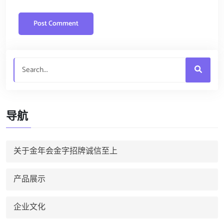
导航
关于金年会金字招牌诚信至上
产品展示
企业文化