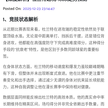
Posted On:
2025-12-23 23:14:47
1、竞技状态解析
从近期比赛表现来看，杜兰特在进攻端的稳定性依然处于联
盟顶级水准。无论是中距离单打、挡拆后干拔，还是错位背
身进攻，他都能在高强度防守下完成高难度得分，这种得分
手段的“抗衰老”特性，是他区别于多数同龄球星的重要标
签。
在身体状态方面，杜兰特的移动速度和爆发力虽较巅峰期略
有下滑，但整体并未出现断崖式衰退。他在比赛中更注重节
奏变化和出手选择，通过减少无谓的身体对抗来延长续航能
力，这种自我调整让他在漫长赛季中保持相对健康。
数据层面同样能反映出杜兰特的高效本质。他的真实命中率
长期维持在精英区间，场均得分并非完全依赖出手数量，而