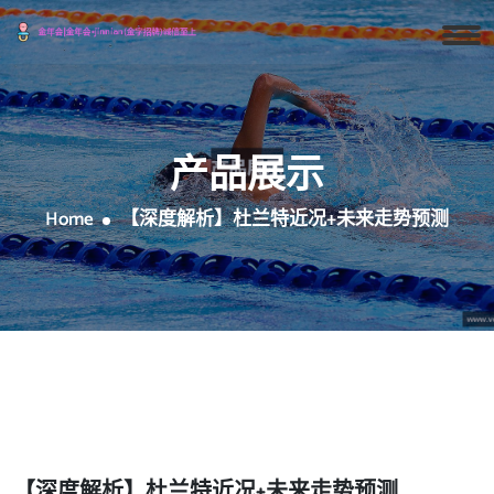
产品展示
Home
【深度解析】杜兰特近况+未来走势预测
【深度解析】杜兰特近况+未来走势预测