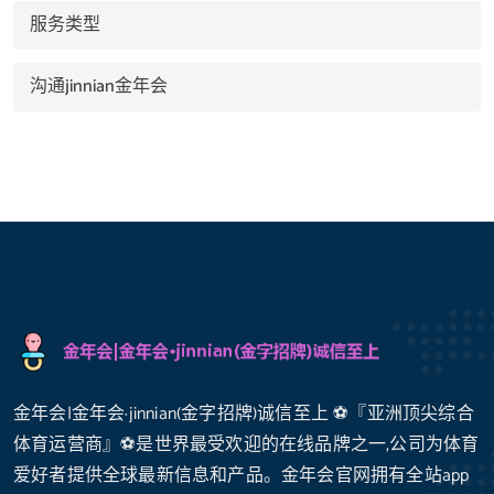
服务类型
沟通jinnian金年会
金年会|金年会·jinnian(金字招牌)诚信至上 ⚽️『亚洲顶尖综合
体育运营商』⚽️是世界最受欢迎的在线品牌之一,公司为体育
爱好者提供全球最新信息和产品。金年会官网拥有全站app