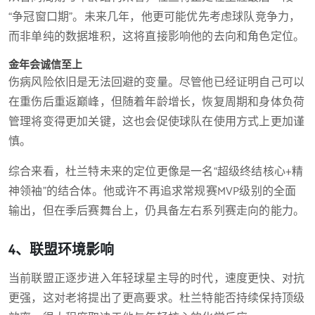
“争冠窗口期”。未来几年，他更可能优先考虑球队竞争力，
而非单纯的数据堆积，这将直接影响他的去向和角色定位。
金年会诚信至上
伤病风险依旧是无法回避的变量。尽管他已经证明自己可以
在重伤后重返巅峰，但随着年龄增长，恢复周期和身体负荷
管理将变得更加关键，这也会促使球队在使用方式上更加谨
慎。
综合来看，杜兰特未来的定位更像是一名“超级终结核心+精
神领袖”的结合体。他或许不再追求常规赛MVP级别的全面
输出，但在季后赛舞台上，仍具备左右系列赛走向的能力。
4、联盟环境影响
当前联盟正逐步进入年轻球星主导的时代，速度更快、对抗
更强，这对老将提出了更高要求。杜兰特能否持续保持顶级