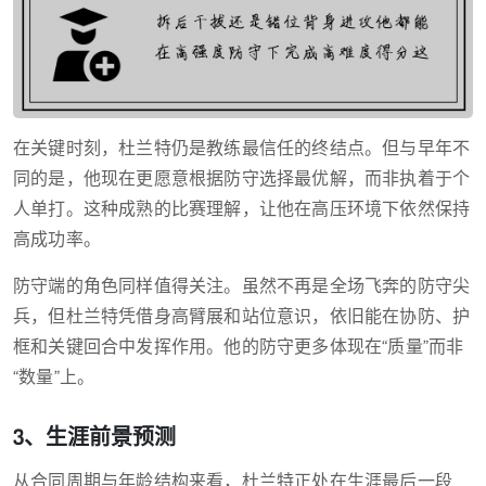
在关键时刻，杜兰特仍是教练最信任的终结点。但与早年不
同的是，他现在更愿意根据防守选择最优解，而非执着于个
人单打。这种成熟的比赛理解，让他在高压环境下依然保持
高成功率。
防守端的角色同样值得关注。虽然不再是全场飞奔的防守尖
兵，但杜兰特凭借身高臂展和站位意识，依旧能在协防、护
框和关键回合中发挥作用。他的防守更多体现在“质量”而非
“数量”上。
3、生涯前景预测
从合同周期与年龄结构来看，杜兰特正处在生涯最后一段