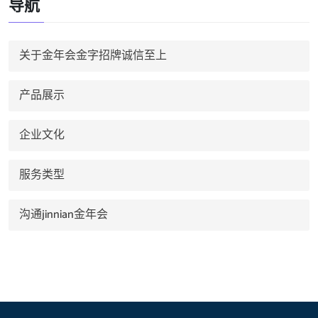
导航
关于金年会金字招牌诚信至上
产品展示
企业文化
服务类型
沟通jinnian金年会