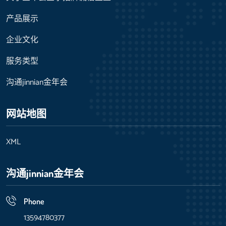
产品展示
企业文化
服务类型
沟通jinnian金年会
网站地图
XML
沟通jinnian金年会
Phone
13594780377