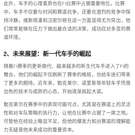
此外，车手的心理素质也在F1比赛中占据重要地位。比赛
中，车手不仅要与时间和赛道抗争，还要在激烈的竞争中保
持冷静。维斯塔潘和汉密尔顿在这一方面显得尤为突出，他
们常常能够在压力下做出最合适的决策，成功应对多变的赛
道环境。
2、未来展望：新一代车手的崛起
随着F1赛季的更新换代，越来越多的新生代车手进入了F1的
舞台，他们的崛起不仅刷新了赛季的格局，也给车迷们带来
了更多的期待。近年来，勒克莱尔、诺里斯等年轻车手凭借
出色的技术与成熟的心态，开始逐渐挑起大梁。
勒克莱尔在赛季中的表现可圈可点，尤其是在赛道上的灵活
性和对车队策略的执行力，让他在比赛中占据了一席之地。
尽管他在经验上略显不足，但他的爆发力和对赛道的理解能
力无疑是他未来成功的重要资本。