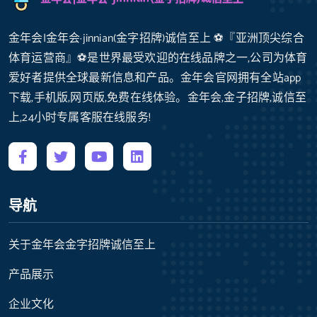
金年会|金年会·jinnian(金字招牌)诚信至上 ⚽️『亚洲顶尖综合
体育运营商』⚽️是世界最受欢迎的在线品牌之一,公司为体育
爱好者提供全球最新信息和产品。金年会官网拥有全站app
下载,手机版,网页版,免费在线体验。金年会,金子招牌,诚信至
上,24小时专属客服在线服务!
导航
关于金年会金字招牌诚信至上
产品展示
企业文化