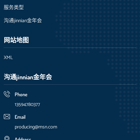
服务类型
沟通jinnian金年会
网站地图
XML
沟通jinnian金年会
Phone
13594780377
Email
producing@msn.com
Address