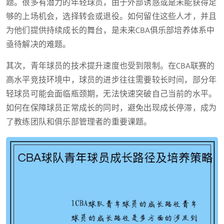
题。很多有潜力的年轻球员，由于外部诱惑或是未能获得足
够的上场机会，选择转会或退役。如何留住这些人才，并且
为他们提供持续成长的舞台，是未来CBA俱乐部培养体系中
亟待解决的难题。
其次，青年球员的技术提升速度也受到限制。在CBA联赛的
高水平竞技环境中，球员的进步往往需要较长时间，部分年
轻球员可能会面临瓶颈期，无法快速突破自己当前的水平。
如何在保障球员正常成长的同时，避免出现成长停滞，成为
了教练团队和俱乐部管理者的重要课题。