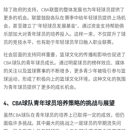
除了政府的支持，CBA联盟的整体发展也为年轻球员提供了
更多的机会。联盟鼓励各队在赛季中给年轻球员提供上场机
会，甚至建立了“年轻球员发展基金”，通过资金支持帮助俱
乐部加大对青年球员的培养投入。这样一来，不仅提升了球
员的竞技水平，也有助于年轻球员早日融入职业联赛。
社会层面的支持同样重要，篮球文化的传播和影响也促进了
CBA球队的青年球员成长。通过明星球员的榜样效应、媒体
的关注以及篮球赛事的不断增多，更多青少年被吸引参与篮
球运动，形成了积极向上的篮球文化环境。这种文化的氛围
为青年球员提供了更多的成长机会。
4、CBA球队青年球员培养策略的挑战与展望
虽然CBA球队在青年球员的培养上已取得一定的成效，但仍
面临许多挑战。其中最大的挑战之一是球员的早期流失问