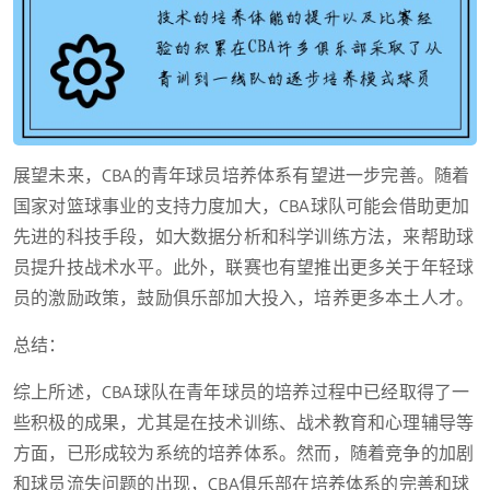
展望未来，CBA的青年球员培养体系有望进一步完善。随着
国家对篮球事业的支持力度加大，CBA球队可能会借助更加
先进的科技手段，如大数据分析和科学训练方法，来帮助球
员提升技战术水平。此外，联赛也有望推出更多关于年轻球
员的激励政策，鼓励俱乐部加大投入，培养更多本土人才。
总结：
综上所述，CBA球队在青年球员的培养过程中已经取得了一
些积极的成果，尤其是在技术训练、战术教育和心理辅导等
方面，已形成较为系统的培养体系。然而，随着竞争的加剧
和球员流失问题的出现，CBA俱乐部在培养体系的完善和球