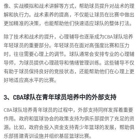
像、实战模拟和战术讲解等方式，帮助球员提升对战术的理
解和执行力。战术素养的提高，不仅能让球员在比赛中做出
更加精准的决策，也能帮助他们快速适应球队的整体打法。
除了技术和战术的提升，心理辅导也逐渐成为CBA球队培养
年轻球员的重要部分。年轻球员在面对高强度比赛和压力
时，往往需要心理上的调节。球队通常会安排专业的心理辅
导师，为球员提供心理疏导和情绪管理训练。这些辅导不仅
有助于球员保持良好的竞技状态，还能帮助他们在心理上更
好地适应高水平的比赛。
3、CBA球队在青年球员培养中的外部支持
CBA球队培养青年球员的过程中，外部支持同样发挥着重要
作用。政府和篮球协会的政策支持为俱乐部提供了充足的资
源。比如，政府会投入资金支持青少年篮球的发展，帮助俱
乐部搭建青训设施并组织基层篮球比赛。