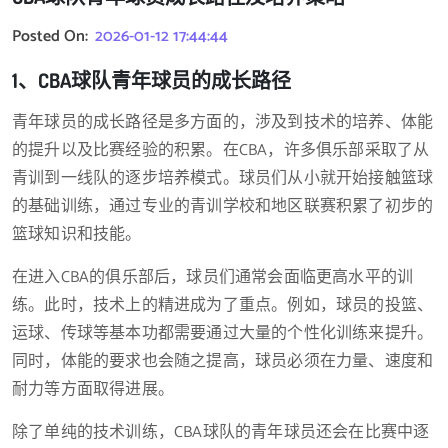
Posted On:
2026-01-12 17:44:44
1、CBA球队青年球员的成长路径
青年球员的成长路径是多方面的，涉及到技术的培养、体能
的提升以及比赛经验的积累。在CBA，许多俱乐部采取了从
青训到一线队的逐步培养模式。球员们从小就开始接触篮球
的基础训练，通过专业的青训学校和地区联赛积累了初步的
篮球知识和技能。
在进入CBA的俱乐部后，球员们通常会面临更高水平的训
练。此时，技术上的精进成为了重点。例如，球员的投篮、
运球、传球等基本功都需要通过大量的个性化训练来提升。
同时，体能的要求也会随之提高，球员必须在力量、速度和
耐力等方面取得进展。
除了单纯的技术训练，CBA球队的青年球员还会在比赛中逐